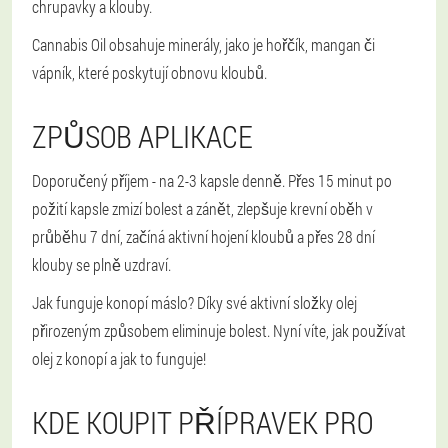
chrupavky a klouby.
Cannabis Oil obsahuje minerály, jako je hořčík, mangan či
vápník, které poskytují obnovu kloubů.
ZPŮSOB APLIKACE
Doporučený příjem - na 2-3 kapsle denně. Přes 15 minut po
požití kapsle zmizí bolest a zánět, zlepšuje krevní oběh v
průběhu 7 dní, začíná aktivní hojení kloubů a přes 28 dní
klouby se plně uzdraví.
Jak funguje konopí máslo? Díky své aktivní složky olej
přirozeným způsobem eliminuje bolest. Nyní víte, jak používat
olej z konopí a jak to funguje!
KDE KOUPIT PŘÍPRAVEK PRO