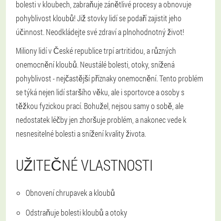
bolesti v kloubech, zabraňuje zánětlivé procesy a obnovuje
pohyblivost kloubů! Již stovky lidí se podaří zajistit jeho
účinnost. Neodkládejte své zdraví a plnohodnotný život!
Miliony lidí v České republice trpí artritidou, a různých
onemocnění kloubů. Neustálé bolesti, otoky, snížená
pohyblivost - nejčastější příznaky onemocnění. Tento problém
se týká nejen lidí staršího věku, ale i sportovce a osoby s
těžkou fyzickou prací. Bohužel, nejsou samy o sobě, ale
nedostatek léčby jen zhoršuje problém, a nakonec vede k
nesnesitelné bolesti a snížení kvality života.
UŽITEČNÉ VLASTNOSTI
Obnovení chrupavek a kloubů
Odstraňuje bolesti kloubů a otoky