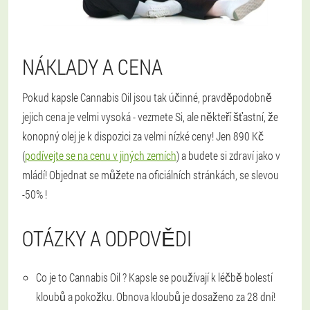
NÁKLADY A CENA
Pokud kapsle Cannabis Oil jsou tak účinné, pravděpodobně
jejich cena je velmi vysoká - vezmete Si, ale někteří šťastní, že
konopný olej je k dispozici za velmi nízké ceny! Jen 890 Kč
(
podívejte se na cenu v jiných zemích
) a budete si zdraví jako v
mládí! Objednat se můžete na oficiálních stránkách, se slevou
-50% !
OTÁZKY A ODPOVĚDI
Co je to Cannabis Oil ?
Kapsle se používají k léčbě bolestí
kloubů a pokožku. Obnova kloubů je dosaženo za 28 dní!