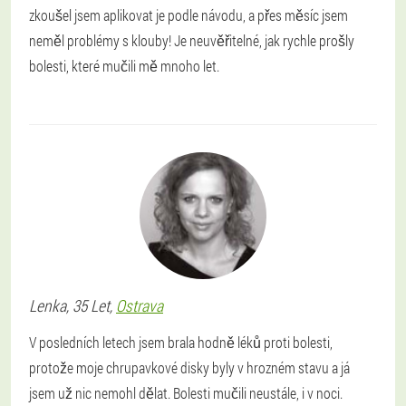
zkoušel jsem aplikovat je podle návodu, a přes měsíc jsem
neměl problémy s klouby! Je neuvěřitelné, jak rychle prošly
bolesti, které mučili mě mnoho let.
Lenka
, 35 Let,
Ostrava
V posledních letech jsem brala hodně léků proti bolesti,
protože moje chrupavkové disky byly v hrozném stavu a já
jsem už nic nemohl dělat. Bolesti mučili neustále, i v noci.