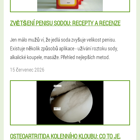
ZVĚTŠENÍ PENISU SODOU: RECEPTY A RECENZE
Jen málo mužů ví, že jedlá soda zvyšuje velikost penisu.
Existuje několik způsobů aplikace - užívání roztoku sody,
alkalické koupele, masáže. Přehled nejlepších metod.
15 červenec 2026
OSTEOARTRITIDA KOLENNÍHO KLOUBU: CO TO JE,