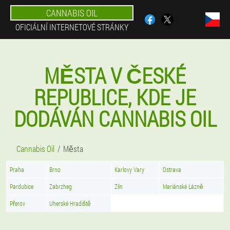
CANNABIS OIL
OFICIÁLNÍ INTERNETOVÉ STRÁNKY
MĚSTA V ČESKÉ
REPUBLICE, KDE JE
DODÁVÁN CANNABIS OIL
Cannabis Oil
Města
Praha
Brno
Karlovy Vary
Ostrava
Pardubice
Zabrzheg
Zlín
Mariánské Lázně
Přerov
Uherské Hradiště