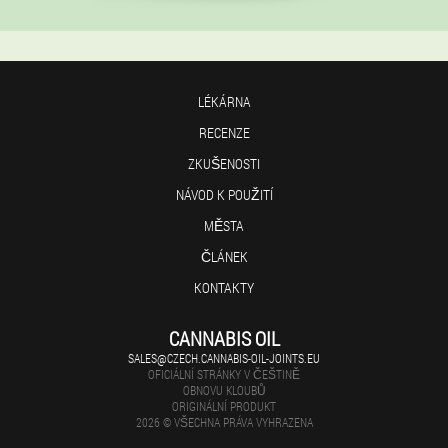
LÉKÁRNA
RECENZE
ZKUŠENOSTI
NÁVOD K POUŽITÍ
MĚSTA
ČLÁNEK
KONTAKTY
CANNABIS OIL
SALES@CZECH.CANNABIS-OIL-JOINTS.EU
OFICIÁLNÍ STRÁNKY V ČEŠTINĚ
OBNOVU KLOUBŮ
ORIGINÁLNÍ PRODUKT
2026 © VŠECHNA PRÁVA VYHRAZENA