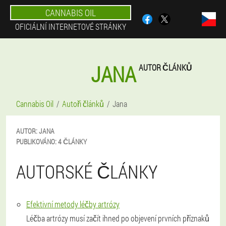
CANNABIS OIL
OFICIÁLNÍ INTERNETOVÉ STRÁNKY
JANA
AUTOR ČLÁNKŮ
Cannabis Oil
Autoři článků
Jana
AUTOR:
JANA
PUBLIKOVÁNO:
4 ČLÁNKY
AUTORSKÉ ČLÁNKY
Efektivní metody léčby artrózy
Léčba artrózy musí začít ihned po objevení prvních příznaků